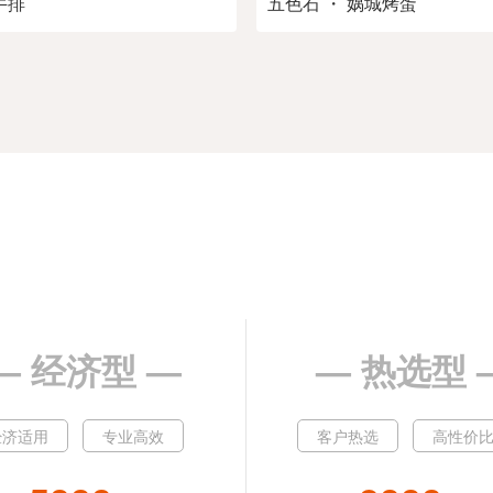
牛排
五色石 ・ 娲城烤蛋
— 经济型 —
— 热选型 
经济适用
专业高效
客户热选
高性价