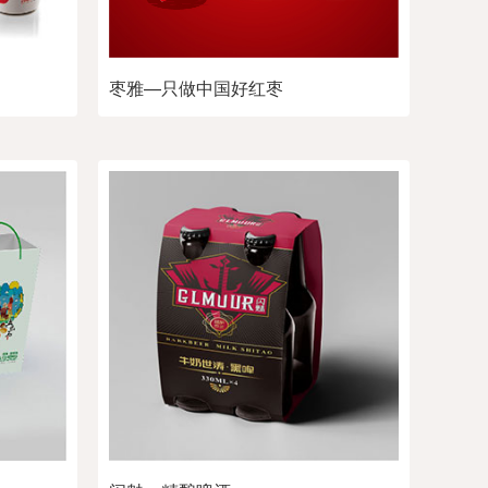
枣雅—只做中国好红枣