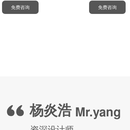
免费咨询
免费咨询
陈志飞
周慧明
赵雷
李守印
刘新平
郭梦歌
杨炎浩
陈志飞
周慧明
赵雷
李守印
刘新平
郭梦歌
杨炎浩
Mr.zhao
Mr.zhao
Mr.zhao
Mr.chen
Ms.zhou
Mr.chen
Ms.zhou
Mr.chen
Ms.zhou
Mr.Li
Mr.liu
Ms.guo
Mr.yang
Mr.Li
Mr.liu
Ms.guo
Mr.yang
Mr.Li
Mr.liu
Ms.guo
Mr.yang
品牌执行总监
品牌创意总监
品牌策略总监
设计总监
策划总监
品牌美术指导
资深设计师
品牌执行总监
品牌创意总监
品牌策略总监
设计总监
策划总监
品牌美术指导
资深设计师