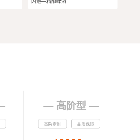
闪魅—精酿啤酒
—
— 高阶型 —
比
高阶定制
品质保障